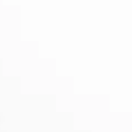
此外，平台还与地方政府、社会机构合作，建设社
模式，乐道体育不仅提高了社区居民的运动参与率
4、科技创新助力发展
科技创新是乐道体育提升平台竞争力和服务水平的
戴设备，实现运动数据的精准监测与个性化指导，