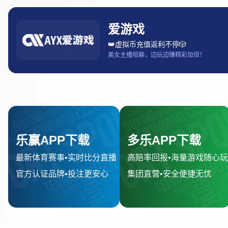
文章摘要：在全民健身成为社会新潮流的背景下，
培训指导、运动生活服务于一体的综合性平台。文
领全民健身新风尚中的独特作用。随后，从四个方
拓展、社区健身推广以及科技创新助力体育发展方
文章展示了乐道体育如何通过科学管理、专业团队
健身意识，并为个人健康和社会活力注入新动力。
动全民健身及体育产业发展的重要意义进行了总结
1、专业赛事培训体系
乐道体育建立了一套系统的专业赛事培训体系，旨
内外优质教练资源，为不同水平的运动员提供个性
合的训练方案。
在赛事培训中，乐道体育不仅关注技能提升，还注
下结合的训练营，通过科学评估和阶段性考核，让
力。
此外，乐道体育还通过举办各类主题赛事和模拟比