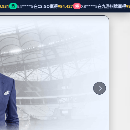
找到我们
赛事
体育资讯
企业服务
沟通DP体育
生活服务平台