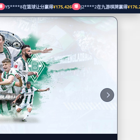
找到我们
赛事
体育资讯
企业服务
沟通DP体育
浸式观赛新体验