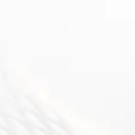
观察与专业解读，为用户呈现明星运动员更加真实
DP体育
在比赛过程中，平台会结合实时数据对明星球员的
守，还是个人技术统计，都会通过直观的数据展示
除了赛场表现之外，AS体育还关注球员职业生涯
从训练日常到心理状态调整，平台通过丰富内容让
随着社交媒体时代的到来，明星球员的影响力已经
公众形象进行综合分析，让用户能够从更广阔的视
沉浸观赛体验构建
现代体育观赛已经从单纯观看比赛逐步演变为一种
优化用户观赛流程，为体育爱好者打造更加沉浸式
在赛事直播过程中，平台引入实时数据可视化技术
现。用户在观看比赛的同时，可以获得更加丰富的