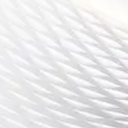
互动功能的完善也是沉浸式体验的重要组成部分。
话题讨论等形式，增强用户之间的沟通与参与，让
与此同时，人工智能与大数据技术的应用进一步提
容、球队资讯以及明星专题，实现个性化内容分发
未来，随着虚拟现实、增强现实以及智能终端技术
术与内容的深度融合，平台有望为用户带来更加真
总结：
总体来看，AS体育通过聚焦全球赛事热点、深入
建起覆盖赛事前、中、后全过程的体育内容生态体
与多维度内容呈现提升了观众对体育赛事的理解深
存的综合体验。
展望未来，随着体育产业数字化进程持续推进，用
专业化运营能力、先进技术应用以及持续创新精神