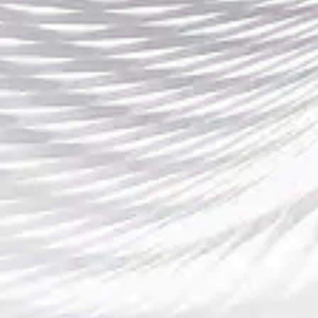
体验，推动体育传媒行业迈向更高水平的发展阶段。
新体验引领健康生活新风潮
阅读
业赛事培训与运动生活服务平台
阅读