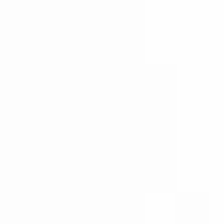
随着体育赛事全球化程度不断提高，不同地区赛事
地区的信息网络，将全球赛事资源进行有效整合，
讯。
球队动态深度解析
球队始终是体育赛事的重要组成部分，而球队状态
和长期跟踪报道，对各支球队的发展动态进行系统