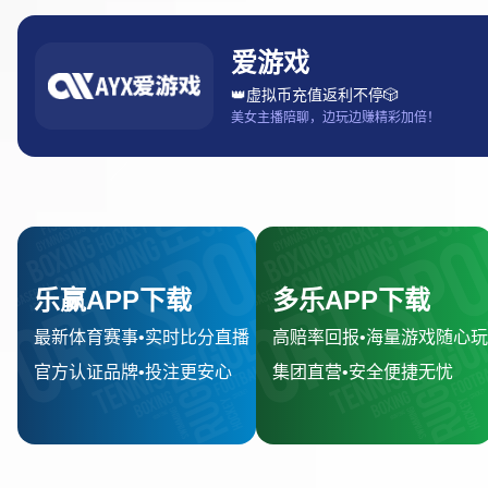
迹，AS体育通过多维度内容呈现，让用户能够第
互动模式创新，将赛事直播、数据分析、热点解读
本文将从全球赛事热点追踪、球队动态深度解析、
探讨AS体育如何通过专业内容与创新服务满足现
新的发展阶段。
全球赛事热点追踪
在全球体育产业快速发展的背景下，各类国际赛事
体育始终坚持以全球视野关注体育领域的重要赛事
时间的赛事动态，让观众能够及时了解世界体坛的
无论是欧洲足球五大联赛、世界杯预选赛、NBA季
育都会对赛事进行全程跟踪报道。平台通过专业编
容，避免在海量信息中迷失方向。
除了基础赛事报道之外，AS体育还注重热点事件
消息以及赛事争议话题等内容，都会通过专题形式
响。