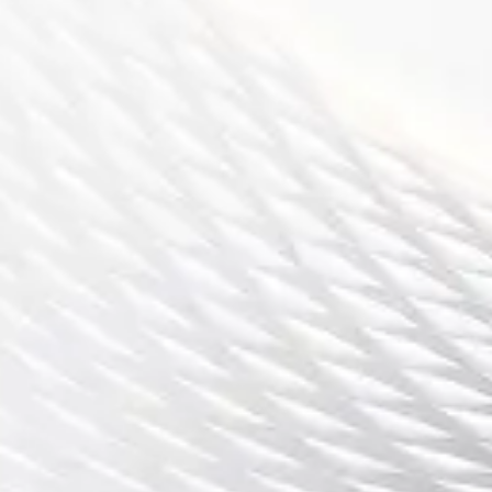
最后，随着国内外法律和监管环境的逐步明朗，A
业的规范化发展。平台可能会加大合规投资，确保
透明的博彩环境，增强用户的信任。
总结：
总的来说，AG百家乐试玩平台作为一种新型的在
大陆市场已经积累了一定的用户基础。然而，平台
列挑战。
展望未来，随着技术的不断革新和平台的不断优化
通过合理应对法律挑战、提升用户体验、加强技术
续发展，成为在线娱乐行业的重要一员。
2025-01-24 11:08:08