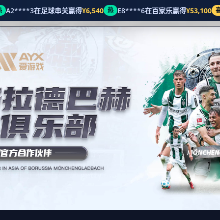
认识DP电竞
足球
足球赛事
足球赛事
AG百家乐试玩平台介绍及其在大陆市场的应用与发