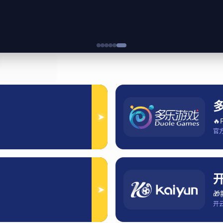
陆市场的应用与发展趋势分析
要形式，近年来在大陆市场逐渐得到广泛关注与应用。随着
，AG百家乐试玩平台通过其创新的游戏模式、流畅的用户
本文将从四个方面对AG百家乐试玩平台进行详细分析：平
发展面临的挑战以及未来发展趋势。通过这些方面的分析，
其未来可能的发展方向。