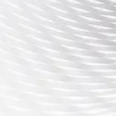
博鱼体育（中国）推动体育产业创新
2025-01-26 13:24:11
九州娱乐城Leo手机版下载安装指南