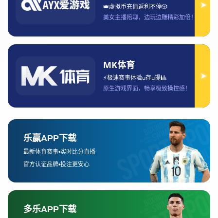
牌"]为核心打造全新体育娱乐生态平台的发展趋势展开系
统性分析，从产业演进、技术驱动、内容融合与商业模式等
多个维度进行深度解读。在体育产业数字化与娱乐化加速交
汇的背景下，红8体育所代表的新型平台模式正在从单一体
育服务向“内容+社交+数据+消费”一体化生态转型。本文首先
概述行业整体发展逻辑，再分别从技术升级、内容生态、用
户体验与商业模式四个方面展开详细论述，分析其在未来体
育娱乐融合趋势中的战略意义与落地路径。最后对整体发展
趋势进行总结，指出平台化、智能化与生态化将成为未来核
心方向，并对行业竞争格局演变提出前瞻性判断。
1、技术驱动升级
在体育娱乐生态平台的发展过程中，技术始终是底层驱动
力。以红8体育为核心的平台架构正在逐步引入人工智能、
大数据分析与云计算能力，通过实时数据处理能力提升赛事
内容的呈现效率，使用户能够获得更具沉浸感的观赛体验。
这种技术升级不仅优化了信息传递速度，也重塑了体育内容