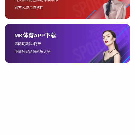
与此同时，内容生产方式也在发生深刻变化。用户生成内容
（UGC）与专业生产内容（PGC）的结合，使平台内容更加
多样化与互动化。用户不仅是内容消费者，也逐渐成为内容
创造者，从而推动平台形成自循环生态系统。