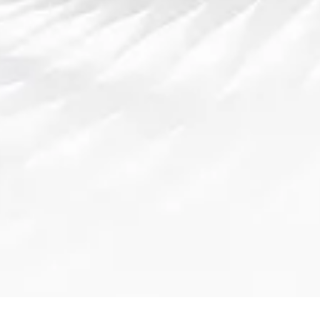
2026-06-23 17:25:05
以亚新体育为核心打造全新体育服务生态助力全民健身与赛
事升级发
阅读
2026-07-03 23:09:36
大小球投注技巧解析与实战思路全面提升命中率的核心方法
指南精进
阅读