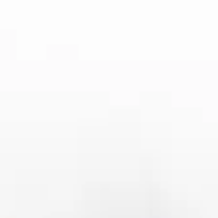
此外，跨界内容融合趋势日益明显。体育与娱乐、电竞、社
交等领域的边界不断模糊，使得平台能够通过跨领域内容整
合提升整体吸引力。红8体育通过引入多元娱乐元素，增强
用户粘性并拓展内容消费场景。
DP体育
3、用户体验重构
在新一代体育娱乐生态中，用户体验成为核心竞争力之一。
红8体育通过界面交互优化与功能模块重构，使用户能够更
加便捷地获取所需内容，从而提升整体使用效率与满意度。
简洁直观的设计理念正在逐步替代复杂的信息堆叠模式。
互动体验的增强也是用户体验升级的重要方向。通过弹幕互
动、实时竞猜、虚拟社区等功能，平台构建出更具参与感的
使用环境，使用户在观看赛事的同时获得社交与娱乐双重体
验。这种体验融合正在重塑用户行为习惯。