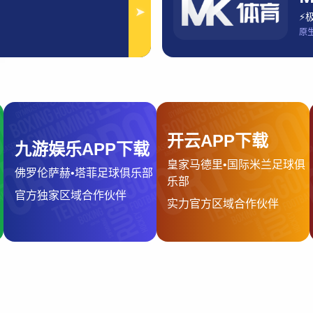
进行了重新梳理，从传统单一赛事信息聚合平台，转型为以
台。这一转变不仅提升了平台的行业站位，也强化了其在体