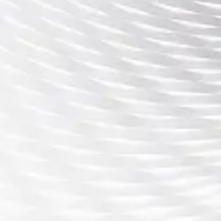
2026-06-23 17:25:05
以亚新体育为核心打造全新体育服务