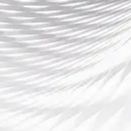
生态助力全民健身与赛事升级发
阅读
沟通DP体育