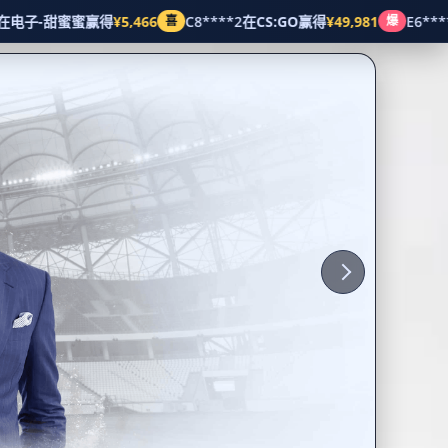
找到我们
赛事
体育资讯
企业服务
沟通DP体育
面解析深度报道