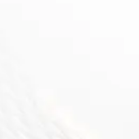
赛事直播技术
在赛事直播技术升级方面，178体育重点优化了视
术，使用户能够更快速地观看实时赛事画面，显著
平台还强化了高清与超清画质支持能力，在保证流
端与PC端均能获得接近现场的视觉体验。
DP真人
同时，平台引入智能分发机制，根据用户网络环境
稳定观看赛事直播内容，增强整体服务稳定性。
用户体验与服务
在用户体验层面，178体育通过界面结构重构与功
找到赛事直播、比分数据以及相关新闻内容，提升
平台还加强了个性化推荐系统，通过大数据分析用
符合自身兴趣的体育资讯，增强平台粘性。