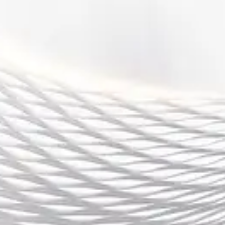
智能客服与人工服务结合的方式，快速响应用户需求，在问
","体育赛事资讯与直播平台"]此次全面升级不仅体现在技术层面的优
构之上。通过平台定位升级、内容体系完善以及直播技术革
育信息服务生态，为用户提供更高质量的体育内容体验。
有望进一步拓展其在全球体育内容传播领域的影响力，并通
争优势，推动体育资讯与直播服务向更高层次发展。
与互动娱乐平台
阅读