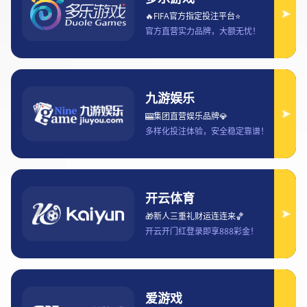
牌活力
红牛体育创新赛事体验全面激发年轻群
体运动激情与品牌活力
2026-06-05 17:10:47
文章摘要：在当代年轻消费群体不断追求个性化、互动化和