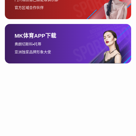
创新模式，不仅扩大了赛事受众范围，也让品牌更加深入年
轻消费者的生活场景。
除了线下赛事创新，红牛还积极推动线上与线下联动模式的
发展。通过直播平台、短视频内容以及实时互动系统，年轻
观众即使无法亲临现场，也能够参与赛事互动并分享观赛体
验。这种数字化赛事传播模式进一步打破了时间与空间限
制，使赛事影响力不断扩大。
二、沉浸体验增强互动
随着年轻消费群体对于体验感需求的不断提升，红牛在赛事
活动中更加注重沉浸式互动体验的打造。相比传统观赛模
式，红牛希望观众不仅是赛事的旁观者，更能够成为赛事氛
围的重要参与者。这种体验理念有效增强了年轻群体对于品
牌的认同感与情感连接。
在赛事现场，红牛通常会设置丰富的互动区域，例如虚拟现