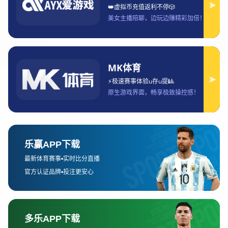
沉浸化体验的背景下，体育赛事早已不再只是竞技层面的展
示，而逐渐成为融合文化、娱乐、社交与品牌价值的重要平
台。作为全球知名功能饮料品牌，entity["company","Red
Bull","奥地利能量饮料品牌"]红牛始终以创新精神推动体育
赛事不断升级，通过打造极限运动、潮流赛事、数字互动以
及青年文化融合等多元体验形式，成功吸引了大量年轻消费
者的关注。红牛不仅将品牌理念深度融入赛事场景，更通过
极具冲击力的赛事内容与现场氛围，激发了年轻群体对于运
动的热爱与参与欲望。与此同时，红牛借助赛事IP塑造、社
交媒体传播以及跨界文化联动，实现了品牌活力与年轻化形
象的持续强化。本文将从赛事创新模式、沉浸互动体验、青
年文化融合以及品牌传播价值四个方面，深入分析红牛体育
创新赛事体验如何全面激发年轻群体运动激情与品牌活力，
并探讨其在新时代体育营销中的重要意义。
一、赛事模式持续创新
红牛在体育赛事领域始终坚持创新理念，通过不断突破传统