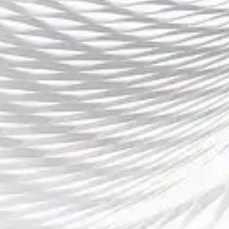
引领全民运动娱乐新风尚生活
阅读
式的创新与发展
阅读