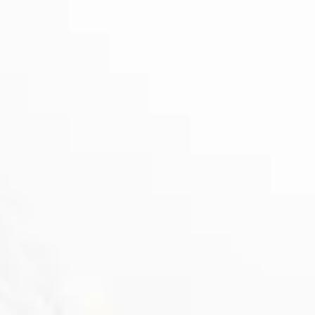
同时，开心体育鼓励用户设定运动目标，通过阶段
伤害风险，实现健康与运动的完美结合。
3、互动社交运动体验
开心体育不仅是锻炼平台，也是社交互动的场所。
运动或比赛活动，增强运动的趣味性和参与感。
通过线上社区和线下活动，开心体育为用户提供交
让运动不再孤单，而是成为一种社交方式和生活乐
此外，平台定期举办趣味运动赛事和挑战活动，用
这种互动体验让运动更具动力和吸引力。
4、个性化服务体验升级
开心体育为每位用户提供个性化的运动方案，根据
个人需求，提升锻炼效果和体验感。