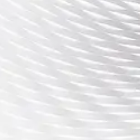
你希望我帮你做这个优化吗？
2026-05-27 13:34:49
乐天堂体育打造多元赛事互动新体验
2026-06-03 22:35:30
沉浸式VR体育体验引领未来运动方