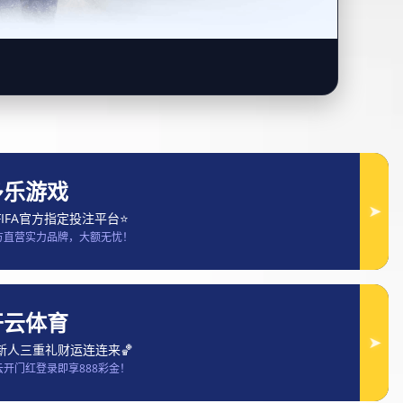
搜索
导航