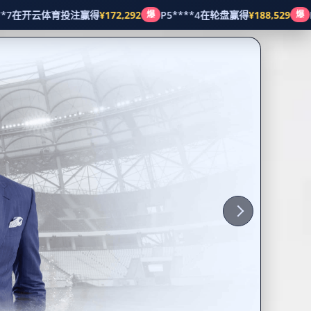
找到我们
赛事
体育资讯
企业服务
沟通DP体育
式