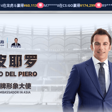
认识DP电竞
足球
足球赛事
首页
足球赛事
开心体育带你畅享运动乐趣与健康生活新方