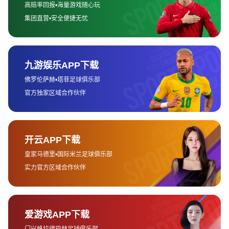
综合运动空间。从健身房到专业运动场馆，从游泳池到室内
跑道，每一处场地都经过科学设计，以确保用户在运动过程
中获得最佳体验和安全保障。
不仅如此，亚美体育还引入了智能化管理系统，通过电子门
禁、智能预约和运动监控，实现了场馆的高效运转。用户可
以通过APP实时查看场地使用情况、预约课程以及记录运动
数据，从而享受更便捷的运动体验。
在设施的维护与升级方面，亚美体育注重细节和安全性。专
业人员定期检查设备状况，确保每一件器械都符合国际标
准，让用户在使用过程中能够充分感受到专业性和可靠性。
2、科学课程满足多样需求
亚美体育在课程体系建设上非常注重科学性与系统性。无论
是初学者还是专业运动员，都可以在平台上找到适合自己的
课程，涵盖力量训练、有氧运动、瑜伽、舞蹈等多种形式。