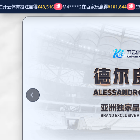
欢迎来到我们公司!
首页