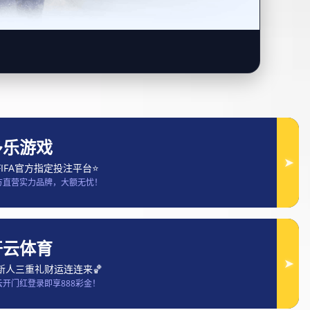
搜索
导航