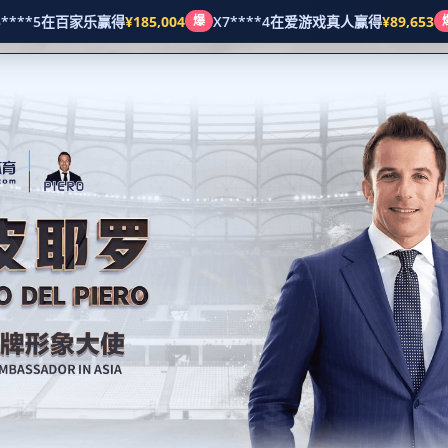
认识DP电竞
足球
足球赛事
足球赛事
1xBet体育平台全面解析：投注、游戏、优惠活动