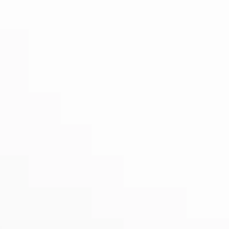
说是一次不错的尝试机会。
除了新手奖励外，1xBet还推出了各种定期和不