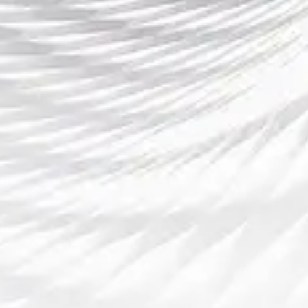
势 打造金融领域领先平台
阅读
沟通DP体育