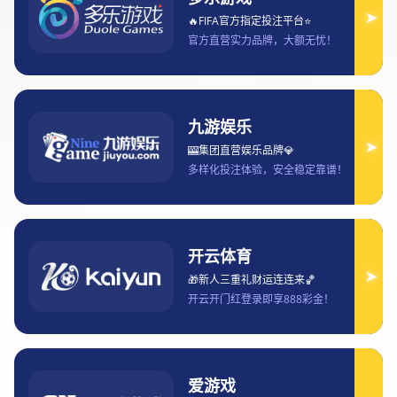
互动内容与社区生态
聚焦王者荣耀直播网站打造电竞娱乐新
体验平台全方位互动内容与社区生态
2026-02-08 15:08:48
文章摘要：随着电竞产业的迅猛发展，《王者荣耀》已成为