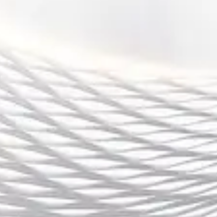
四、技术与商业融合发展
技术能力与商业模式的持续创新，是王者荣耀直播网站打造
电竞娱乐新体验平台的重要支撑。先进技术不仅提升用户体
验，也为平台商业化提供了更多可能。
在技术层面，高清低延迟直播、智能推荐算法以及数据可视
化技术被广泛应用。通过精准推荐，平台能够将合适的内容
推送给合适的用户，提高内容触达效率。
商业模式上，平台逐渐从单一的打赏与广告收入，拓展到会
员订阅、赛事版权、品牌合作、电商联动等多元化路径。王
者荣耀IP的强大影响力，为商业合作提供了广阔空间。
DP电竞
此外，随着虚拟现实、数字人、AI解说等新技术的探索应
用，王者荣耀直播网站有望在未来构建更具沉浸感与想象力