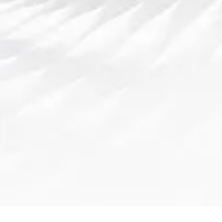
2026-02-07 15:08:48
欧洲杯APP下载指南一站式观赛数据直播精彩体验升级安全
便捷互动
阅读