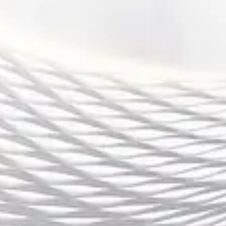
据分析、战术复盘和AI辅助解说，不仅增强了专业观众的理
解深度，也为普通观众提供了更多学习与参与的可能。
展望未来，电竞赛事还将与文旅、教育、数字资产等产业进
一步融合。KPL所代表的并非单一赛事形态，而是一种以数
字内容为核心、跨产业协同发展的新型文化产业模式。
总结：
综合来看，KPL平台的崛起并非偶然，而是赛事体系、商业
模式、内容生态与技术趋势多重因素共同作用的结果。其成
功经验表明，电竞赛事只有在专业化和产业化道路上持续深
耕，才能实现长期价值。
面向未来，随着技术迭代和用户需求升级，电竞赛事将呈现
更加多元和开放的发展格局。KPL所探索出的路径，不仅为
中国电竞提供了重要样本，也为全球电竞产业的发展贡献了
可借鉴的中国经验。