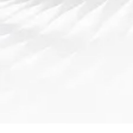
2026-02-07 15:08:48
欧洲杯APP下载指南一站式观赛数据直播精彩体验升级安全
便捷互动
阅读