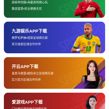
晋级机制。这种体系化结构让赛事具备了可持续发展的基
础，也为俱乐部、选手和观众提供了稳定预期。
在赛事层级设计上，KPL通过常规赛、季后赛、总决赛以及
升降级制度，形成了完整的竞技闭环。这不仅增强了比赛的
观赏性和竞技强度，也让不同梯队的战队都有明确的奋斗目
标。长期稳定的赛制，使得赛事本身逐渐具备体育化特征。
此外，官方在裁判体系、规则透明度以及赛事执行标准上的
持续投入，也为KPL树立了专业、公正的品牌形象。正是这
种对赛事“基本盘”的长期打磨，奠定了KPL能够快速扩张并
获得社会认可的核心基础。
二、商业模式创新探索
KPL成功的第二个关键，在于其不断创新和完善的商业模
式。传统电竞赛事往往依赖单一赞助或平台输血，而KPL则
构建了多元化的收入结构，包括赛事版权、品牌赞助、周边
产品以及线下活动等多个板块。