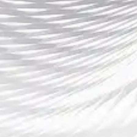
此外，平台积极推动品牌与内容场景深度融合，使商业推广
以更自然的方式嵌入用户体验之中，从而提升转化效率与用
户接受度，实现商业价值与用户体验的平衡发展。
总结：从整体来看，以entity["company","uu娱乐","数字娱
乐品牌"]为核心构建的数字娱乐生态，正在通过内容、社
交、技术与商业四大维度的协同发展，重塑年轻一代的娱乐
方式与互动体验。其所呈现出的不仅是平台能力的提升，更
是数字娱乐产业结构升级的重要体现。
未来，随着技术持续演进与用户需求不断细分，uu娱乐所构
建的生态体系有望进一步向开放化、智能化与全球化方向发
展。在这一过程中，平台将持续推动内容创新与体验升级，
进一步巩固其在数字娱乐领域的生态引领地位。