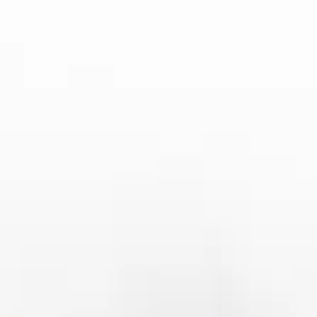
能、虚拟现实与大数据技术方面持续投入，通过技术创新不
断优化用户体验与内容生产效率。例如AI推荐系统能够实现
更精准的内容匹配，提升用户发现优质内容的效率。
在沉浸式体验方面，平台积极探索VR与AR技术应用，将虚
拟场景与现实交互结合，打造更具临场感的娱乐空间。这种
技术融合不仅提升了用户体验的深度，也拓展了数字娱乐的
边界。
此外，大数据分析能力使平台能够深入理解用户行为模式，
从而在内容策划、活动设计以及商业变现等方面实现更科学
的决策支持，推动整体生态向智能化方向持续演进。