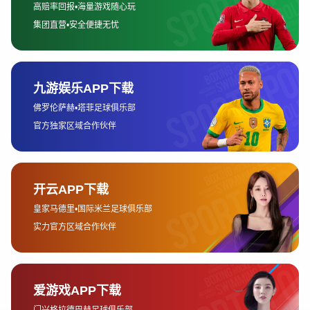
景中的沉浸体验，使平台具备更强的用户粘性与持续吸引
力。
与此同时，平台在内容生产端积极引入创作者经济机制，鼓
励优质内容生产者参与生态建设。通过流量扶持、分成机制
与创作工具支持，uu娱乐逐步形成以用户创作为核心驱动力
的内容增长模型，使内容生态呈现出持续扩张与自我迭代的
特征。
DP电竞
此外，在内容分发层面，平台通过智能推荐算法实现精准匹
配，根据用户兴趣、行为习惯与互动轨迹进行个性化内容推
送，从而有效提升内容触达效率与用户满意度，进一步夯实
内容生态的基础结构。
社交互动升级
在年轻用户主导的数字娱乐市场中，社交互动体验已成为平
台竞争的关键因素之一。entity["company","uu娱乐","数字