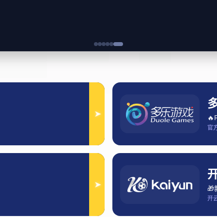
使用攻略及平台优势深度解读
rypto betting platform"]进行中文视角的全面解析，从平台定位、
多个维度展开深度解读。Stake.com作为一个以加密货
有较高关注度，其产品形态融合了数字资产支付、即时娱乐
，系统梳理其使用逻辑与平台特点，帮助读者建立较为完整
析其生态设计与运行机制，同时结合行业背景对其优势与局
面的参考指南。