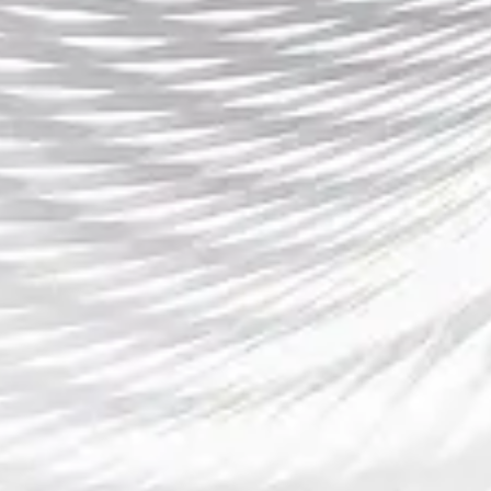
赛事数据分析与实时直播体验
阅读
生态沉浸式体验内容创新平台
阅读