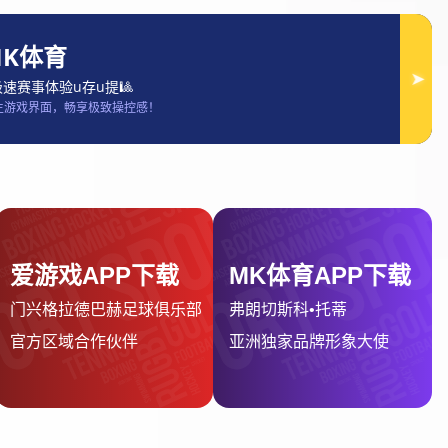
认识DP电竞
足球赛事
体育资讯
企业服务
沟通DP体育