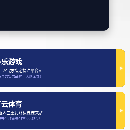
搜索
导航