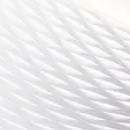
都体现出数字化与互动化融合的趋势，使其在行业
但与此同时，该类平台也伴随一定的风险与不确定
此，在理解其优势的同时，也需要保持理性认知，
看待其发展前景。