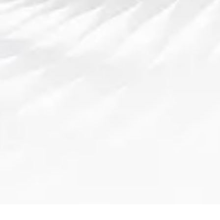
领新的健身潮流。年轻群体和科技爱好者成为主要用户，他
们的参与和传播推动了虚拟现实体育从小众兴趣向主流健身
方式转变，为未来健身产业的发展注入了新的活力和商业潜
力。
总结：
综上所述，沉浸式虚拟现实体育体验通过科技创新、互动体
验优化、健康管理智能化和社会文化影响四个方面，全面推
动了未来健身新潮流的发展。VR技术与运动、健康和社交
的深度融合，使健身不再只是简单的体能训练，而是一种全
方位、沉浸式、个性化的生活体验。
未来，随着技术的不断成熟和应用场景的拓展，沉浸式虚拟
现实体育将更加普及和智能化，为人们提供更高效、更安
全、更有趣的健身方式。它不仅改变了人们的运动习惯，也
为社会健康、文化交流和产业发展带来了深远影响，真正成
为引领未来健身的新潮流。