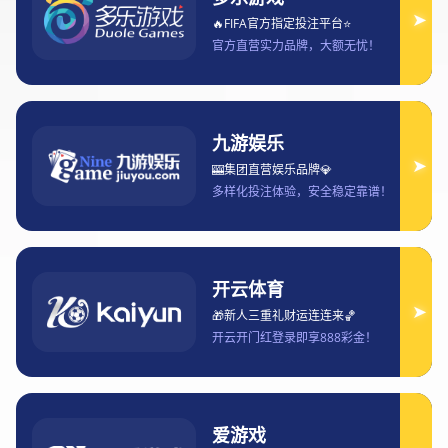
澳客体育全面解析最新赛事资讯与专业
投注指南
2026-03-18 20:49:53
本文将全面解析澳客体育的最新赛事资讯与专业投注指南，
帮助读者更好地理解如何在体育赛事中进行有效的投注。澳
客体育作为一个综合性的体育平台，提供了丰富的赛事信