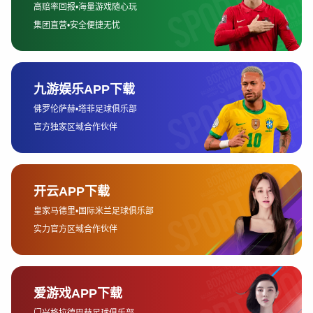
样的坦克类英雄，虽然在过去的赛季里并不占据统治地位，
但在2026年的竞技环境中，其卓越的控制能力和强大的开
团能力使其成为了顶级战队的首选。与此同时，刺客类英雄
如“劫”和“赵信”也重新回到了战队的首发阵容，他们的高爆发
和精准击杀能力让对方后排成为了焦点。
此外，辅助英雄的作用愈加重要，尤其是在“锤石”和“布隆”等
英雄的带领下，辅助角色的作用不仅仅局限于提供保护和视
野，而是成为了影响比赛节奏的重要因素。这些英雄的多功
能性使他们成为了2026年最强英雄的一部分，能够在全球
赛场上发挥至关重要的作用。
DP真人
2、2026年最强战队：全球顶尖战队的
对比
2026年的英雄联盟全球赛场上，各大战队之间的竞争依然