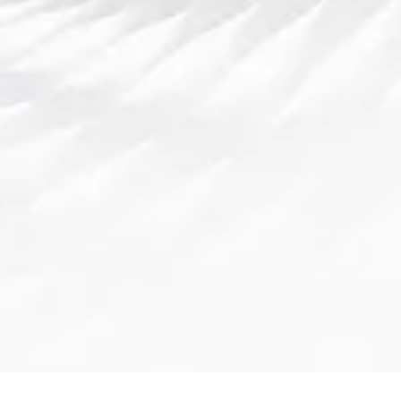
复杂和多变的竞技格局。
在未来的赛季中，英雄联盟的比赛将更加注重多元化的战术
与英雄搭配，全球赛场的竞争也将更加激烈。无论是已经成
名的选手，还是新兴的战队，都有机会在新的赛季中创造辉
煌的成绩，迎接更加激动人心的挑战。
2026-01-29 14:24:47
西甲平台的安全性分析与玩家保护措施详解