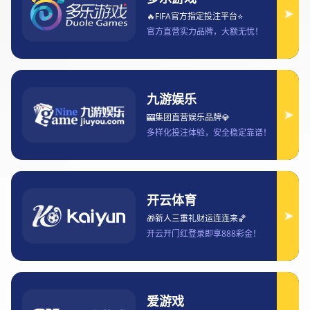
面分析
2026年英雄联盟全球排行榜：最强英
雄、战队与选手全面分析
2026-02-04 16:13:50
2026年英雄联盟全球排行榜呈现了一个激烈竞争的世界，