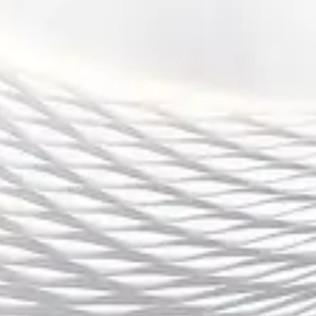
通过与他人的交流，玩家不仅能更好地理解赛事进程，还能
增强对赛事的情感投入。比赛中的关键时刻，玩家们可以通
过评论区表达自己的激动与期待，享受集体的观赛激情。这
种氛围的营造，也促进了《CS:GO》游戏的社区文化发展，
让玩家们在赛事中找到归属感。
很多平台也会结合赛事进行各种互动活动，如竞猜、抽奖
等，让玩家在观看赛事的同时还能参与其中，增加赛事的趣
味性和参与感。通过这些社交活动，赛事不仅成为一场视听
盛宴，还形成了一种社区文化，玩家们可以在这种文化中找
到共同的兴趣和话题。
总结：
随着《CS:GO》电竞赛事的火爆，免费观赛地址成为了玩家
们享受赛事内容的重要途径。通过不同的平台与渠道，玩家