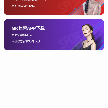
地图选择、选手击杀数等关键数据，这些数据的更新通常会
延迟很少，玩家可以做到“与赛事同步”。这种实时性的保
证，让玩家在观看直播的同时，能够随时了解赛事中的每一
细节，更加身临其境。
此外，赛事信息的准确性也是非常关键的，特别是在关键的
赛事转折点上。赛事平台通过精准的数据分析和战报，让玩
家能够理解赛事的复杂性，从而更好地跟随比赛的节奏。很
多第三方平台也提供详尽的战术分析和赛事回放，便于玩家
更深层次地理解比赛。
3、观赛平台的多样性与灵活性
除了直播地址，CSGO免费观赛平台的多样性也是影响玩家
观赛体验的一个重要因素。目前，除了传统的电脑观看方式
外，越来越多的观赛平台支持多设备同步观看，包括手机、
平板等移动端设备。这样，玩家不受时间和空间的限制，随
时随地都可以享受精彩的赛事。