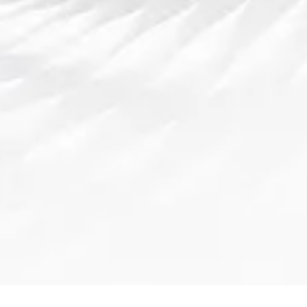
2025-08-26 17:46:48
观看KPL联赛必备应用推荐下载指南让你不错过每一场精彩
比赛
阅读
2025-08-31 13:16:36