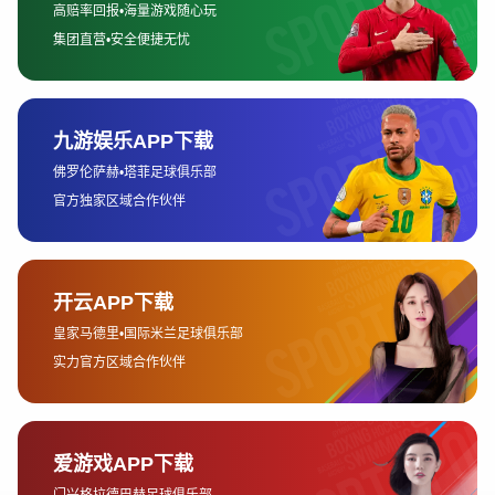
或广告干扰。此外，许多赛事平台还提供高清晰度的画质和
多种语言的实时解说，使玩家的观赛体验更加丰富。
此外，第三方平台如Twitch、YouTube等，也为玩家提供了
免费的观赛渠道。许多知名赛事组织和战队通过这些平台进
行赛事转播，方便玩家根据自己的需求选择不同的直播源。
而且，许多平台支持用户与其他观众互动，增强了观看体验
的互动性和娱乐性。
2、赛事信息的实时更新与准确性
CSGO赛事的精彩程度通常与赛事的实时性密切相关，实时
更新的赛事信息是提升观赛体验的关键因素之一。通过免费
的观赛地址，玩家能够在第一时间掌握赛事的最新动态，无
论是比分、队伍表现，还是赛事进程，信息更新速度都非常
重要。
许多赛事平台会同步提供实时数据，包括每场比赛的比分、