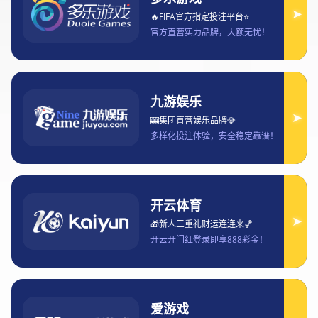
CSGO免费观赛地址分享助力玩家畅享赛
事精彩内容
2025-08-27 17:46:46
文章摘要：随着《CS:GO》赛事的日益火爆，全球范围内的
玩家都热衷于通过各种渠道观看顶级赛事。为了帮助玩家顺
畅观看这些精彩赛事，本文将探讨CSGO免费观赛地址的分